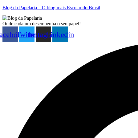
Blog da Papelaria – O blog mais Escolar do Brasil
Onde cada um desempenha o seu papel!
acebook
Twitter
Instagram
Linkedin