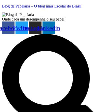
Blog da Papelaria – O blog mais Escolar do Brasil
Onde cada um desempenha o seu papel!
acebook
Twitter
Instagram
Linkedin