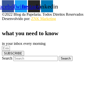
acebook
Twitter
Instagram
Linkedin
©2022 Blog da Papelaria. Todos Direitos Reservados
Desenvolvido por:
ZNK Marketing
what you need to know
in your inbox every morning
SUBSCRIBE
Search
Search