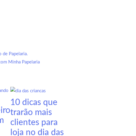
 de Papelaria.
 com Minha Papelaria
10 dicas que
iro
trarão mais
m
clientes para
loja no dia das