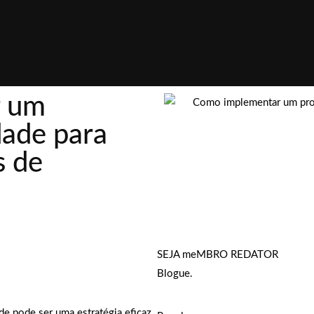
r um
dade para
s de
SEJA meMBRO REDATOR
Blogue.
e pode ser uma estratégia eficaz