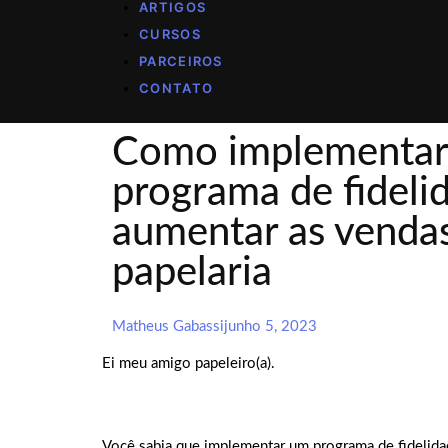
ARTIGOS
CURSOS
PARCEIROS
CONTATO
Como implementa
programa de fideli
aumentar as venda
papelaria
Matheus Gabassi
junho 5, 2023
Ei meu amigo papeleiro(a).
Você sabia que implementar um programa de fidelidad