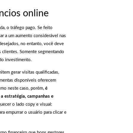
cios online
a, o tráfego pago. Se feito
var a um aumento considerável nas
 desejados, no entanto, você deve
s clientes. Somente segmentando
do investimento.
tem gerar visitas qualificadas,
amentas disponíveis oferecem
smo neste caso, porém,
é
 a estratégia, campanhas e
uecer o lado copy e visual:
a empurrar o usuário para clicar e
rno financeiro que bons gestores