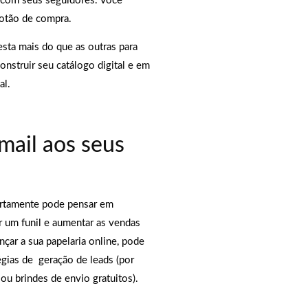
 com seus seguidores. Você
botão de compra.
esta mais do que as outras para
nstruir seu catálogo digital e em
al.
mail aos seus
certamente pode pensar em
r um funil e aumentar as vendas
nçar a sua papelaria online, pode
tégias de geração de leads (por
u brindes de envio gratuitos).