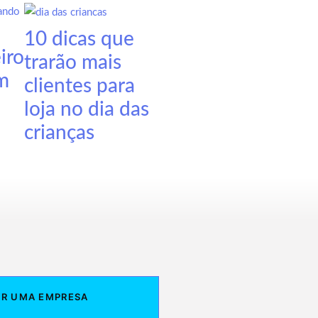
10 dicas que
iro
trarão mais
m
clientes para
loja no dia das
crianças
ER UMA EMPRESA