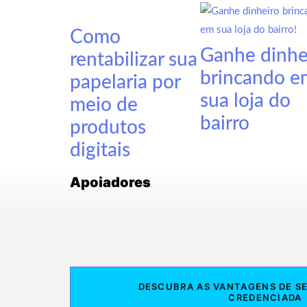
Como
Ganhe dinhe
rentabilizar sua
brincando e
papelaria por
sua loja do
meio de
bairro
produtos
digitais
Apoiadores
DESCUBRA AS VANTAGENS DE S
CREDENCIADA