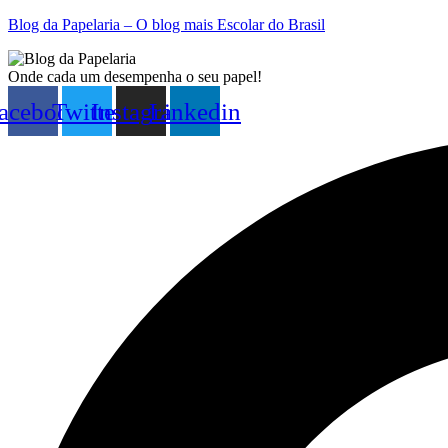
Blog da Papelaria – O blog mais Escolar do Brasil
Onde cada um desempenha o seu papel!
acebook
Twitter
Instagram
Linkedin